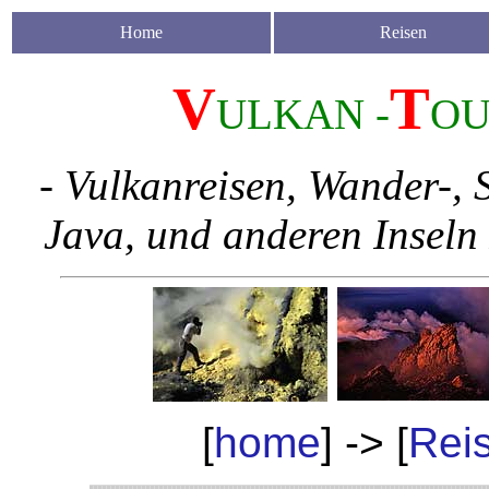
Home
Reisen
V
T
ULKAN -
O
- Vulkanreisen, Wander-, 
Java, und anderen Inseln
[
home
] -> [
Rei