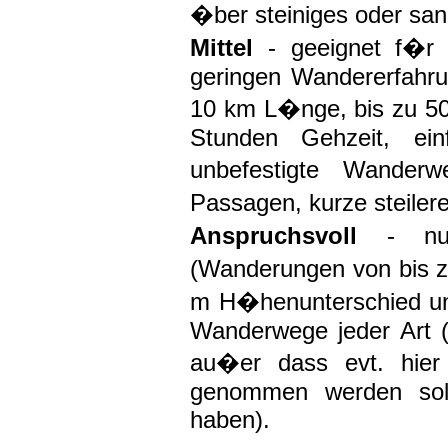
�ber steiniges oder sand
Mittel
- geeignet f�r 
geringen Wandererfahr
10 km L�nge, bis zu 5
Stunden Gehzeit, ein
unbefestigte Wanderw
Passagen, kurze steilere
Anspruchsvoll
- nu
(Wanderungen von bis 
m H�henunterschied un
Wanderwege jeder Art (
au�er dass evt. hie
genommen werden sol
haben)
.