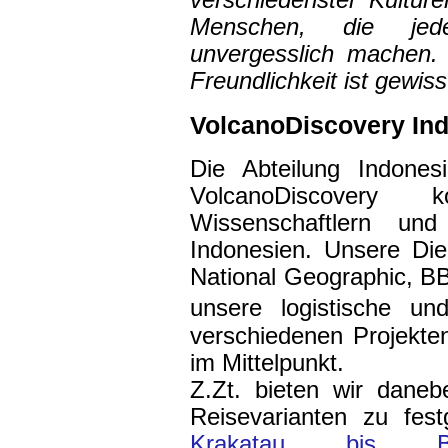
verschiedenster Kultur
Menschen, die jed
unvergesslich machen. 
Freundlichkeit ist gewis
VolcanoDiscovery Ind
Die Abteilung Indone
VolcanoDiscovery k
Wissenschaftlern und
Indonesien. Unsere Di
National Geographic, B
unsere logistische un
verschiedenen Projekt
im Mittelpunkt.
Z.Zt. bieten wir dane
Reisevarianten zu fest
Krakatau bis Ba