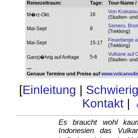
Reisezeitraum:
Tage:
Tour-Name
/
Von Krakatau 
16
M�rz-Okt.
(Studien- un
Semeru, Brom
Mai-Sept
8
(Trekking)
Feuerberge a
Mai-Sept
15-17
(Trekking)
Vulkane auf 
5-6
Ganzj�hrig auf Anfrage
(Studien- un
---
Genaue Termine und Preise auf
www.volcanodi
[
Einleitung
|
Schwierig
Kontakt
|
Es braucht wohl kau
Indonesien das Vulkan