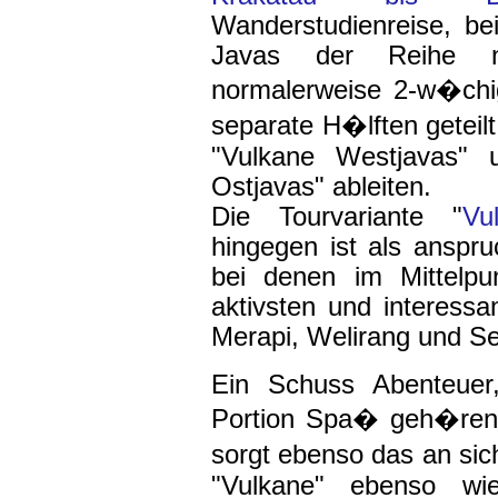
Wanderstudienreise, be
Javas der Reihe n
normalerweise 2-w�chi
separate H�lften geteil
"Vulkane Westjavas" 
Ostjavas" ableiten.
Die Tourvariante "
Vu
hingegen ist als anspru
bei denen im Mittelpu
aktivsten und interessa
Merapi, Welirang und S
Ein Schuss Abenteuer
Portion Spa� geh�ren 
sorgt ebenso das an s
"Vulkane" ebenso wi