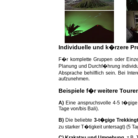
Individuelle und k�rzere P
F�r komplette Gruppen oder Einze
Planung und Durchf�hrung individu
Absprache behilflich sein. Bei Inte
aufzunehmen.
Beispiele f�r weitere Toure
A)
Eine anspruchsvolle
4-5
t�gige
Tage von/bis Bali
).
B)
Die beliebte
3-
t�gige Trekking
zu starker T�tigkeit untersagt)
(5
Ta
C)
Krakatau und Umgebung
, z.B.